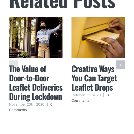
The Value of
Creative Ways
Door-to-Door
You Can Target
Leaflet Deliveries
Leaflet Drops
During Lockdown
October 5th, 2020
|
0
Comments
November 20th, 2020
|
0
Comments