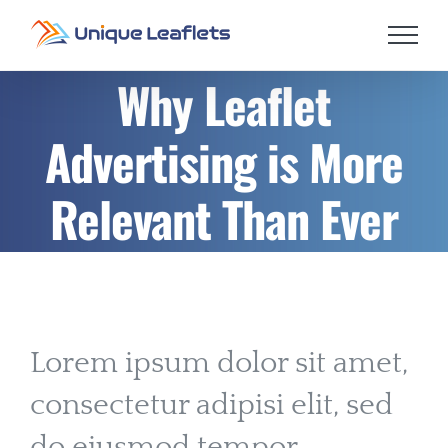
Skip
to
content
Why Leaflet
Advertising is More
Relevant Than Ever
Lorem ipsum dolor sit amet,
consectetur adipisi elit, sed
do eiusmod tempor