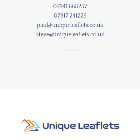
07941 665257
07817 241226
paul@uniqueleaflets.co.uk
steve@uniqueleaflets.co.uk