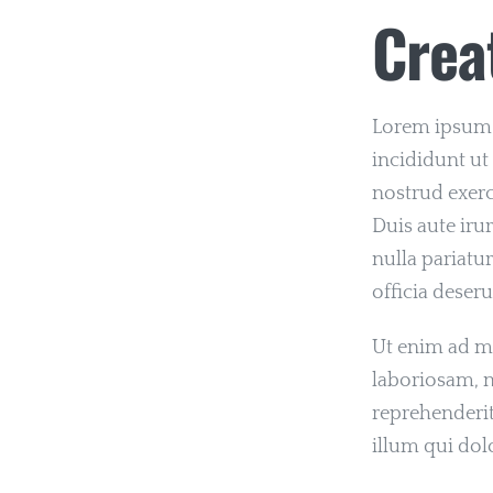
Creat
Lorem ipsum d
incididunt ut
nostrud exerc
Duis aute irur
nulla pariatu
officia deser
Ut enim ad m
laboriosam, n
reprehenderit
illum qui dol