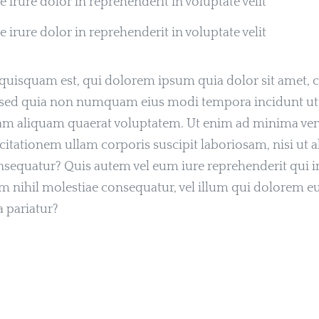
e irure dolor in reprehenderit in voluptate velit
e irure dolor in reprehenderit in voluptate velit
uisquam est, qui dolorem ipsum quia dolor sit amet, c
t, sed quia non numquam eius modi tempora incidunt ut 
m aliquam quaerat voluptatem. Ut enim ad minima ven
itationem ullam corporis suscipit laboriosam, nisi ut a
equatur? Quis autem vel eum iure reprehenderit qui in
am nihil molestiae consequatur, vel illum qui dolorem e
a pariatur?