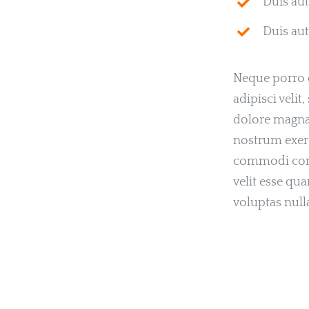
Duis aut
Duis aut
Neque porro q
adipisci veli
dolore magna
nostrum exerc
commodi cons
velit esse qu
voluptas null