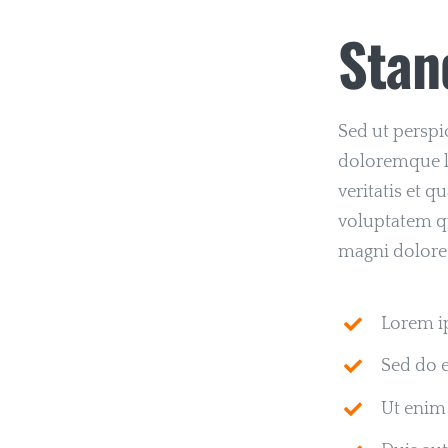
Stan
Sed ut perspi
doloremque l
veritatis et 
voluptatem qu
magni dolores
Lorem ip
Sed do 
Ut enim 