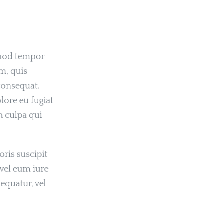
smod tempor
m, quis
consequat.
olore eu fugiat
n culpa qui
ris suscipit
vel eum iure
equatur, vel