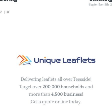
September 5th, 
20
|
0
Delivering leaflets all over Teesside!
Target over
200,000 households
and
more than
4,500 business
!
Get a quote online today.