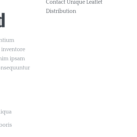
d
antium
 inventore
 enim ipsam
 consequuntur
liqua
boris