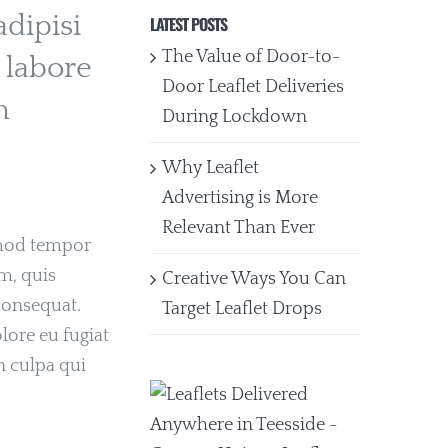
dipisi
LATEST POSTS
The Value of Door-to-
 labore
Door Leaflet Deliveries
m
During Lockdown
Why Leaflet
Advertising is More
Relevant Than Ever
smod tempor
m, quis
Creative Ways You Can
consequat.
Target Leaflet Drops
olore eu fugiat
n culpa qui