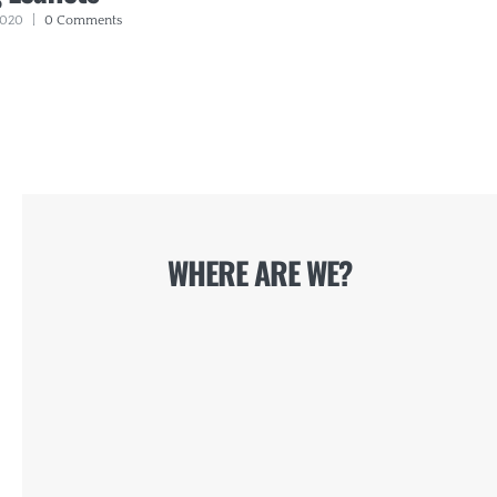
Lockdown
2020
|
0 Comments
November 20th, 2020
|
0
Comments
WHERE ARE WE?