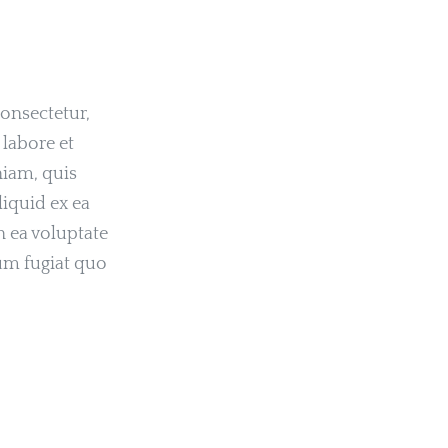
onsectetur,
labore et
iam, quis
liquid ex ea
 ea voluptate
um fugiat quo