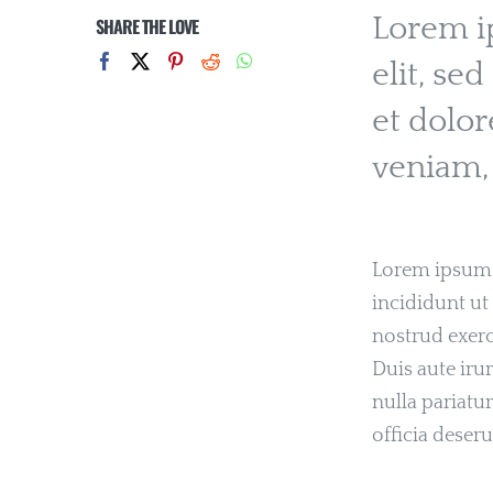
Lorem ip
SHARE THE LOVE
elit, se
et dolo
veniam, 
Lorem ipsum d
incididunt ut
nostrud exerc
Duis aute irur
nulla pariatu
officia deser